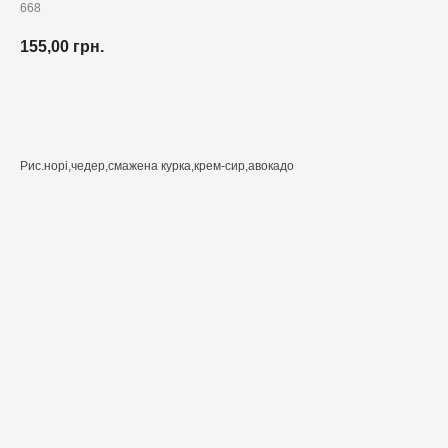
668
155,00
грн.
Додати до кошика
Рис.норі,чедер,смажена курка,крем-сир,авокадо