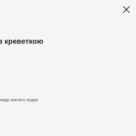
 з креветкою
окадо,масаго,чедер