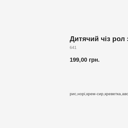
Дитячий чіз рол
641
199,00
грн.
Додати до кошика
рис,норі,крем-сир,креветка,ав