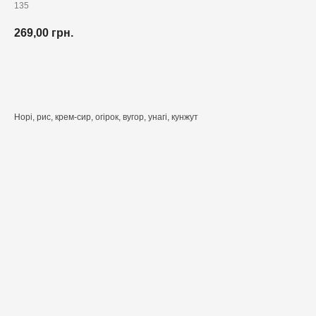
135
269,00
грн.
Додати до кошика
Норі, рис, крем-сир, огірок, вугор, унагі, кунжут