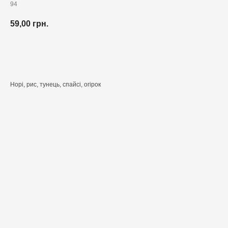
94
59,00
грн.
Додати до кошика
Норі, рис, тунець, спайсі, огірок