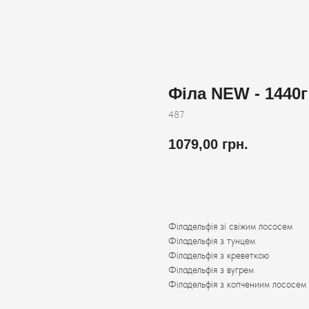
Філа NEW - 1440г
487
1079,00
грн.
Додати до кошика
Філадельфія зі свіжим лососем
Філадельфія з тунцем
Філадельфія з креветкою
Філадельфія з вугрем
Філадельфія з копчениим лососем