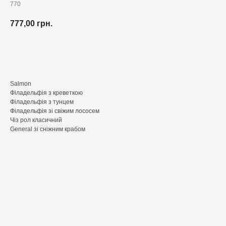
770
777,00
грн.
Додати до кошика
Salmon
Філадельфія з креветкою
Філадельфія з тунцем
Філадельфія зі свіжим лососем
Чіз рол класичний
General зі сніжним крабом